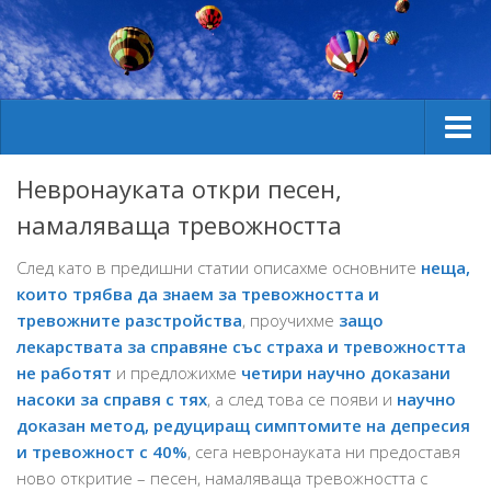
За мен
Невронауката откри песен,
Услуги
намаляваща тревожността
Практики
След като в предишни статии описахме основните
неща,
Принципи на работа
които трябва да знаем за тревожността и
тревожните разстройства
, проучихме
защо
Предстоящо
лекарствата за справяне със страха и тревожността
Публикации
не работят
и предложихме
четири научно доказани
насоки за справя с тях
, а след това се появи и
научно
Фази и кризи в детското развитие
доказан метод, редуциращ симптомите на депресия
Взаимоотношения
и тревожност с 40%
, сега невронауката ни предоставя
ново откритие – песен, намаляваща тревожността с
Детските хистерии