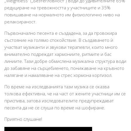
„Weightless“ („Безтегловност“) води до удивителните 65%
Мои книги
редуциране на тревожността у участниците и 35%
Въпроси/Отговори
повишаване на нормалното им физиологично ниво на
релаксираност.
Отзиви
Първоначално песента е създадена, за да провокира
Адрес
състояние на голямо спокойствие. В създаването ѝ
участват музиканти и звукови терапевти, които много
внимателно подреждат хармониите, ритмите и бас
линиите. Тази добре обмислена музикална структура води
до забавяне на сърцебиенето, понижаване на кръвното
налягане и намаляване на стрес хормона кортизол.
По време на изследванията тази музика се оказва
толкова ефективна, че на част от жените участници им се
приспива, затова изследователите предупреждават
песента да не се слуша по време на шофиране.
Приятно слушане!