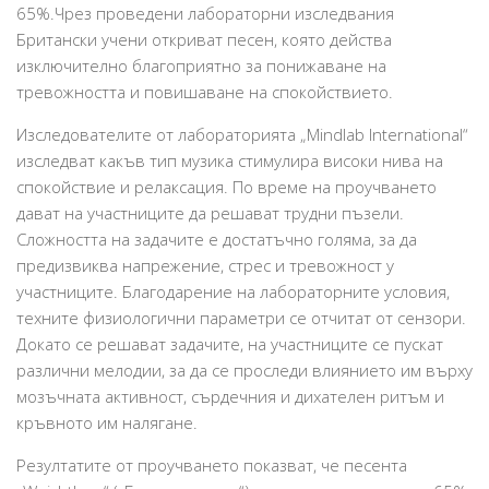
65%.Чрез проведени лабораторни изследвания
Адаптация към детска градина, училище или нова среда.
Британски учени откриват песен, която действа
Тийнейджърите-как да ги обичаме
изключително благоприятно за понижаване на
тревожността и повишаване на спокойствието.
Страхове и техники за преодоляване
Емоционална интелигентност и справяне с чувствата
Изследователите от лабораторията „Mindlab International“
изследват какъв тип музика стимулира високи нива на
Развод, загуба, раздяла.
спокойствие и релаксация. По време на проучването
Превод от детски
дават на участниците да решават трудни пъзели.
Сложността на задачите е достатъчно голяма, за да
Вредни навици
предизвиква напрежение, стрес и тревожност у
Как да?…Полезно за родителите
участниците. Благодарение на лабораторните условия,
Техники за самопомощ за деца и родители
техните физиологични параметри се отчитат от сензори.
Докато се решават задачите, на участниците се пускат
Вдъхновяващи истории
различни мелодии, за да се проследи влиянието им върху
Медии
мозъчната активност, сърдечния и дихателен ритъм и
кръвното им налягане.
Статии
Телевизия
Резултатите от проучването показват, че песента