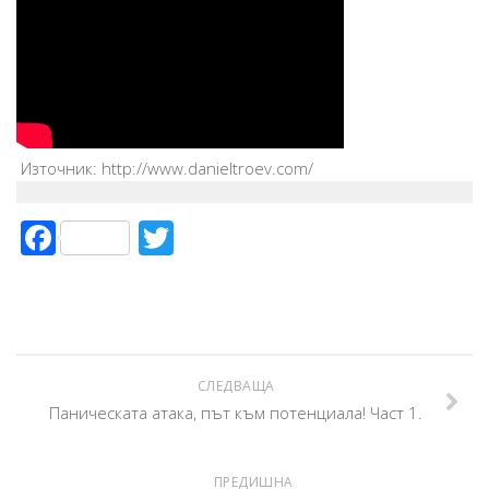
Източник: http://www.danieltroev.com/
Facebook
Twitter
СЛЕДВАЩА
Паническата атака, път към потенциала! Част 1.
ПРЕДИШНА