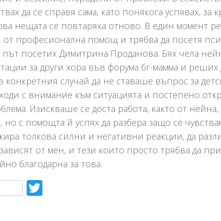
твах да се справя сама, като понякога успявах, за к
ова нещата се повтаряха отново. В един момент ре
 от професионална помощ и трябва да посетя псих
 път посетих Димитрина Проданова. Бях чела ней
тации за други хора във форума бг-мамма и реших 
в конкретния случай да не ставаше въпрос за детс
дходи с внимание към ситуацията и постепено от
блема. Изискваше се доста работа, както от нейна, 
, но с помощта й успях да разбера защо се чувствам
ира толкова силни и негативни реакции, да разл
зависят от мен, и тези които просто трябва да при
йно благодарна за това.
acebook
Twitter