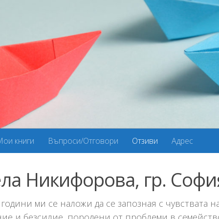
Мои книги
Въпроси/Отговори
Отзиви
Адрес
ла Никифорова, гр. Софи
години ми се наложи да се запозная с чувствата н
ие и безсилие, породени от проблеми в семейств