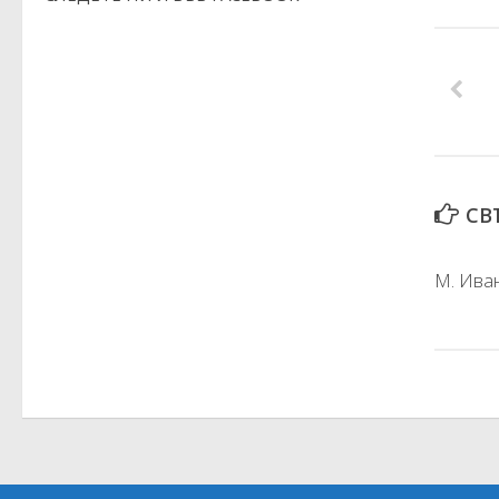
СВ
М. Иван