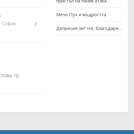
пристъп на паник атака
Мечо Пух и мъдростта
А
. София
Депресия ли? Не, благодаря…
това, гр.