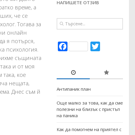
НАПИШЕТЕ ОТЗИВ
ратко време, а
ших, че се
олог. Тогава за
ни онлайн
да я потърся,
Facebook
Twitter
ка психология.
крихме същината
така и от моя
 така, кое
ича нещата,
Антипаник план
ема. Днес съм й
Още малко за това, как да сме
полезни на близък с пристъп
на паника
Как да помогнем на приятел с