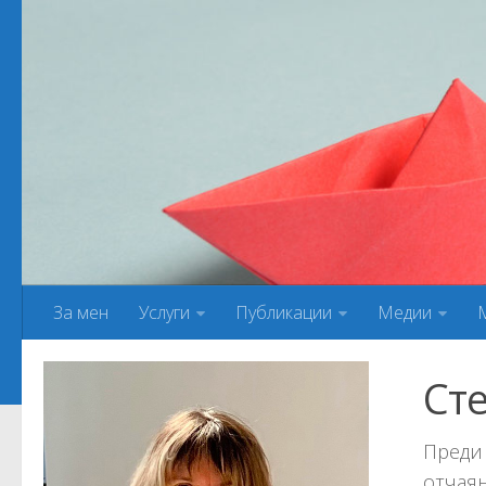
За мен
Услуги
Публикации
Медии
Сте
Преди 
отчаян