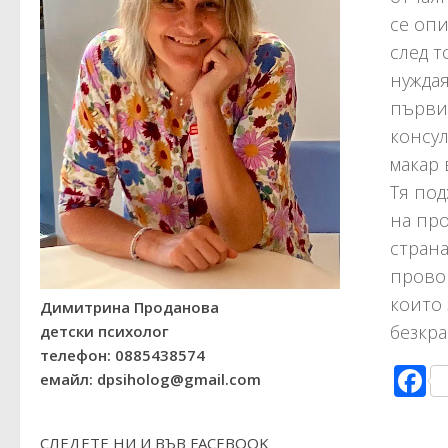
се опи
след т
нуждая
първи
консул
макар 
Тя по
на про
страна
провок
които 
Димитрина Проданова
безкра
детски психолог
телефон: 0885438574
F
емайл: dpsiholog@gmail.com
СЛЕДЕТЕ НИ И ВЪВ FACEBOOK