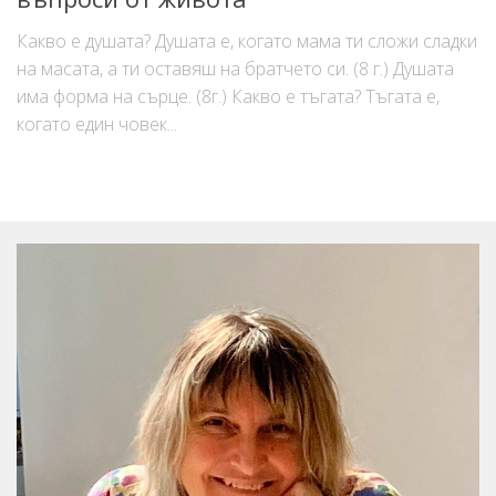
Адаптация към детска градина, училище или нова среда.
Какво е душата? Душата е, когато мама ти сложи сладки
Тийнейджърите-как да ги обичаме
на масата, а ти оставяш на братчето си. (8 г.) Душата
има форма на сърце. (8г.) Какво е тъгата? Тъгата е,
Страхове и техники за преодоляване
когато един човек...
Емоционална интелигентност и справяне с чувствата
Развод, загуба, раздяла.
Превод от детски
Вредни навици
Как да?…Полезно за родителите
Техники за самопомощ за деца и родители
Вдъхновяващи истории
Медии
Статии
Телевизия