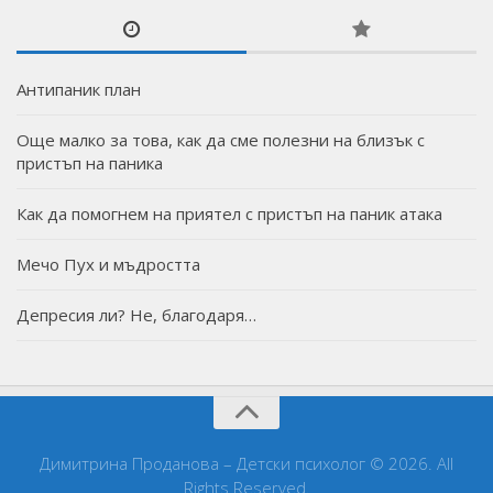
Антипаник план
Още малко за това, как да сме полезни на близък с
пристъп на паника
Как да помогнем на приятел с пристъп на паник атака
Мечо Пух и мъдростта
Депресия ли? Не, благодаря…
Димитрина Проданова – Детски психолог © 2026. All
Rights Reserved.