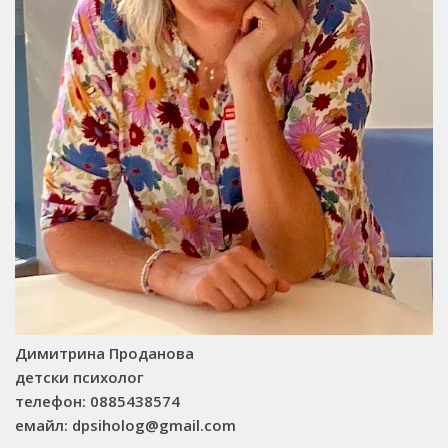
Мои книги
Въпроси/Отговори
Отзиви
Адрес
Димитрина Проданова
детски психолог
телефон: 0885438574
емайл: dpsiholog@gmail.com