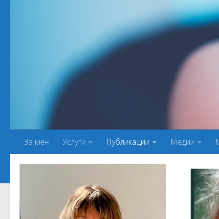
За мен
Услуги
Публикации
Медии