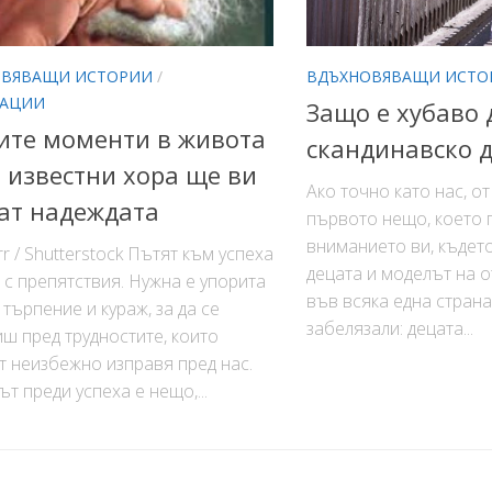
ОВЯВАЩИ ИСТОРИИ
/
ВДЪХНОВЯВАЩИ ИСТО
КАЦИИ
Защо е хубаво 
ите моменти в живота
скандинавско д
3 известни хора ще ви
Ако точно като нас, о
ат надеждата
първото нещо, което 
вниманието ви, където
r / Shutterstock Пътят към успеха
децата и моделът на о
 с препятствия. Нужна е упорита
във всяка една страна
 търпение и кураж, за да се
забелязали: децата...
ш пред трудностите, които
 неизбежно изправя пред нас.
т преди успеха е нещо,...