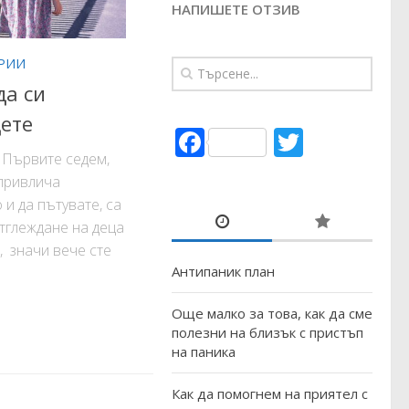
НАПИШЕТЕ ОТЗИВ
РИИ
да си
ете
Facebook
Twitter
т Първите седем,
привлича
 и да пътувате, са
тглеждане на деца
, значи вече сте
Антипаник план
Още малко за това, как да сме
полезни на близък с пристъп
на паника
Как да помогнем на приятел с