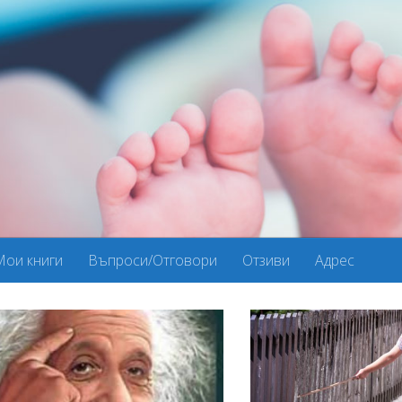
Мои книги
Въпроси/Отговори
Отзиви
Адрес