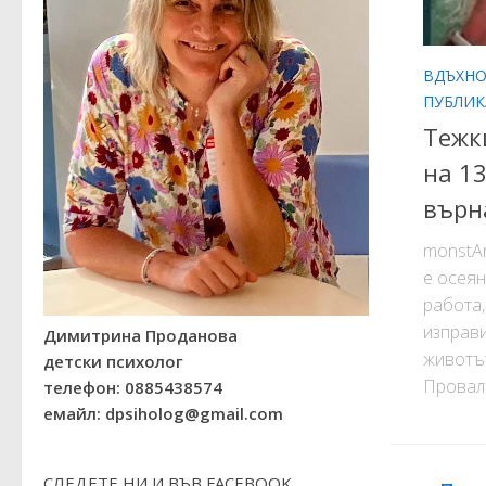
ВДЪХН
ПУБЛИ
Тежк
на 1
върн
monstAr
е осеян
работа,
изправи
Димитрина Проданова
животът
детски психолог
Провалъ
телефон: 0885438574
емайл: dpsiholog@gmail.com
СЛЕДЕТЕ НИ И ВЪВ FACEBOOK