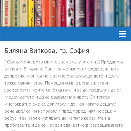
За мен
Биляна Виткова, гр. София
Услуги
“ Със семейството ми ползваме услугите на Д.Проданова
Практики
от почти 8 години. При нея ме изпрати следродилната
депресия, гарнирана с вечно боледуващо дете и доста
Принципи на работа
тежко майчинство. Помощта и ми върна силата и
Предстоящо
увереността, които ми бяха нужни за да продължа да си
гледам детето и да се радвам на живота.От тогава
Публикации
многократно сме се допитвали до нея когато децата/
Фази и кризи в детското развитие
вече две/ са ни изправяли пред поредният нерешим
ребус, и винаги е успявала да напипа корените на
Взаимоотношения
проблемите и да се намеси адекватно в разрешаването
Детските хистерии