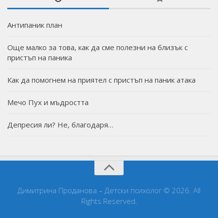
Антипаник план
Още малко за това, как да сме полезни на близък с
пристъп на паника
Как да помогнем на приятел с пристъп на паник атака
Мечо Пух и мъдростта
Депресия ли? Не, благодаря…
Димитрина Проданова – Детски психолог © 2026. All
Rights Reserved.