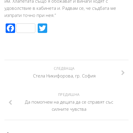
им. Хлапетата също я обожават и винаги ходят с
Адаптация към детска градина, училище или нова среда.
удоволствие в кабинета и. Радвам се, че съдбата ме
изпрати точно при нея.“
Тийнейджърите-как да ги обичаме
Facebook
Twitter
Страхове и техники за преодоляване
Емоционална интелигентност и справяне с чувствата
Развод, загуба, раздяла.
Превод от детски
Вредни навици
СЛЕДВАЩА
Как да?…Полезно за родителите
Стела Никифорова, гр. София
Техники за самопомощ за деца и родители
Вдъхновяващи истории
ПРЕДИШНА
Да помогнем на децата да се справят със
Медии
силните чувства
Статии
Телевизия